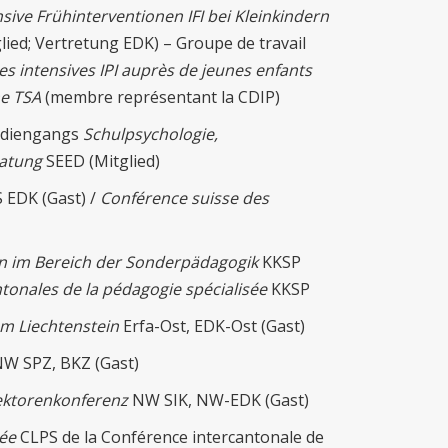
nsive Frühinterventionen IFI bei Kleinkindern
lied; Vertretung EDK) – Groupe de travail
es intensives IPI auprès de jeunes enfants
me TSA
(membre représentant la CDIP)
tudiengangs
Schulpsychologie,
ratung
SEED (Mitglied)
 EDK (Gast) /
Conférence suisse des
n im Bereich der Sonderpädagogik
KKSP
onales de la pédagogie spécialisée
KKSP
m Liechtenstein
Erfa-Ost, EDK-Ost (Gast)
W SPZ, BKZ (Gast)
ektorenkonferenz
NW SIK, NW-EDK (Gast)
sée
CLPS de la Conférence intercantonale de