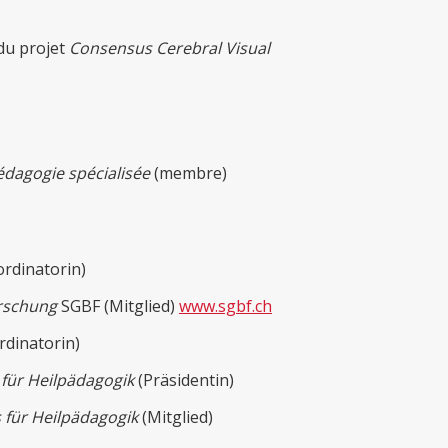
du projet
Consensus Cerebral Visual
édagogie spécialisée
(membre)
ordinatorin)
orschung
SGBF (Mitglied)
www.sgbf.ch
dinatorin)
 für Heilpädagogik
(Präsidentin)
 für Heilpädagogik
(Mitglied)