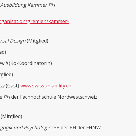
n Ausbildung Kammer PH
organisation/gremien/kammer-
rsal Design
(Mitglied)
ied)
k II
(Ko-Koordinatorin)
glied)
iz
(Gast)
www.swissuniability.ch
le PH
der Fachhochschule Nordwestschweiz
(Mitglied)
dagogik und Psychologie
ISP der PH der FHNW