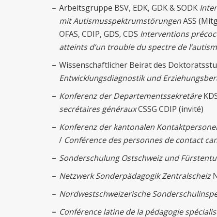
Arbeitsgruppe BSV, EDK, GDK & SODK
Inte
mit Autismusspektrumstörungen
ASS (Mitg
OFAS, CDIP, GDS, CDS
Interventions précoc
atteints d’un trouble du spectre de l’autis
Wissenschaftlicher Beirat des Doktoratss
Entwicklungsdiagnostik und Erziehungsbe
Konferenz der Departementssekretäre
KDS
secrétaires généraux
CSSG CDIP (invité)
Konferenz der kantonalen Kontaktpersone
/
Conférence des personnes de contact cant
Sonderschulung Ostschweiz und Fürstentu
Netzwerk Sonderpädagogik Zentralscheiz
N
Nordwestschweizerische Sonderschulinsp
Conférence latine de la pédagogie spéciali