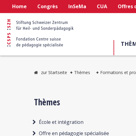
Home
Congrès
InSeMa
CUA
Offres 
THÈM
zur Startseite
Thèmes
Formations et pro
Thèmes
École et intégration
Offre en pédagogie spécialisée