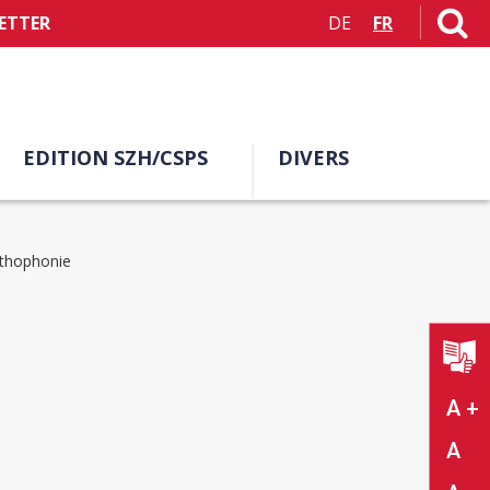
ETTER
DE
FR
EDITION SZH/CSPS
DIVERS
rthophonie
A +
A