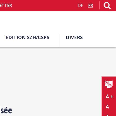
ETTER
DE
FR
EDITION SZH/CSPS
DIVERS
A +
A
isée