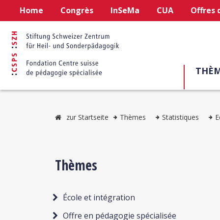
Home
Congrès
InSeMa
CUA
Offres 
THÈM
zur Startseite
Thèmes
Statistiques
E
Thèmes
École et intégration
Offre en pédagogie spécialisée