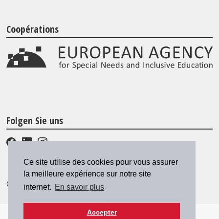
Coopérations
Folgen Sie uns
Ce site utilise des cookies pour vous assurer
la meilleure expérience sur notre site
© 2026 SZH/CSPS
|
csps@csps.ch
internet.
En savoir plus
Accepter