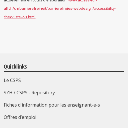
actuellement en cours d'élaboration.
www.access-for-
all.ch/ch/barrierefreiheit/barrierefreies-webdesign/accessibility-
checkliste-2-1.html
Quicklinks
Le CSPS
SZH / CSPS - Repository
Fiches d'information pour les enseignant-e-s
Offres d’emploi