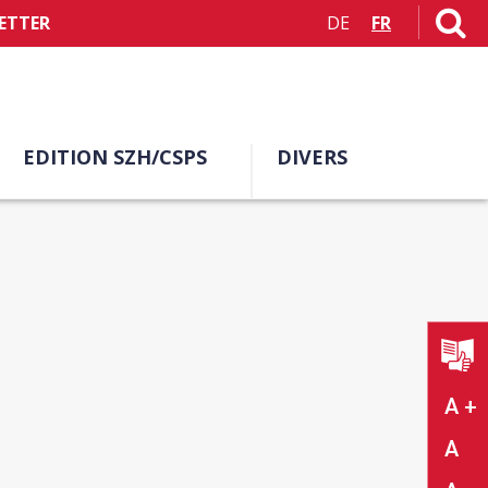
ETTER
DE
FR
EDITION SZH/CSPS
DIVERS
A +
A