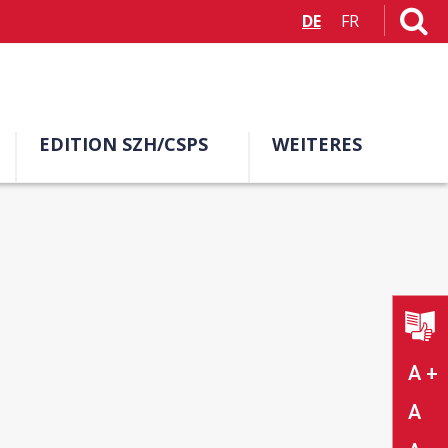
DE
FR
EDITION SZH/CSPS
WEITERES
A +
A