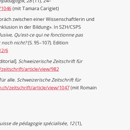
ilpädagogik, 28
(11), 24–
w/1046
(mit Tamara Carigiet)
spräch zwischen einer Wissenschaftlerin und
nklusion in der Bildung». In SZH/CSPS
usive, Qu’est-ce qui ne fonctionne pas
t noch nicht?
(S. 95–107). Edition
12/6
itorial].
Schweizerische Zeitschrift für
/zeitschrift/article/view/982
ür alle.
Schweizerische Zeitschrift für
h.ch/zeitschrift/article/view/1047
(mit Romain
uisse de pédagogie spécialisée
,
12
(1),