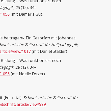
e Bildung – Was funktioniert noch
dagogik, 28
(12), 34–
w/1056
(mit Damaris Gut)
ie beitragen». Ein Gespräch mit Johannes
hweizerische Zeitschrift für Heilpädagogik,
/article/view/1017
(mit Daniel Stalder)
e Bildung – Was funktioniert noch
dagogik, 28
(12), 34–
w/1056
(mit Noëlle Fetzer)
 [Editorial].
Schweizerische Zeitschrift für
eitschrift/article/view/999