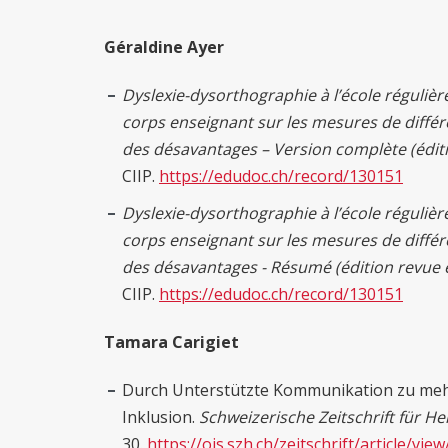
Géraldine Ayer
Dyslexie-dysorthographie à l’école régulièr
corps
enseignant sur les mesures de diffé
des désavantages – Version complète (édit
CIIP.
https://edudoc.ch/record/130151
Dyslexie-dysorthographie à l’école régulièr
corps
enseignant sur les mesures de diffé
des désavantages - Résumé (édition revue
CIIP.
https://edudoc.ch/record/130151
Tamara Carigiet
Durch Unterstützte Kommunikation zu me
Inklusion.
Schweizerische Zeitschrift für He
30.
https://ojs.szh.ch/zeitschrift/article/vie