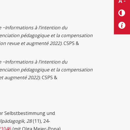
A -
e −
Informations à l’intention du
renciation pédagogique et la compensation
ion revue et augmenté 2022)
. CSPS &
e −
Informations à l’intention du
renciation pédagogique et la compensation
 et augmenté 2022)
. CSPS &
hr Selbstbestimmung und
ilpädagogik, 28
(11), 24-
w/1046
(mit Olga Meier-Popa)