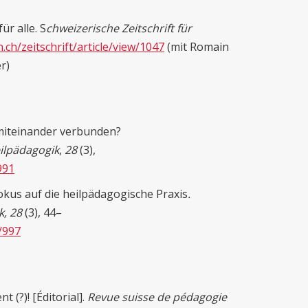
ür alle. S
chweizerische Zeitschrift für
h.ch/zeitschrift/article/view/1047
(mit Romain
r)
miteinander verbunden?
eilpädagogik
,
28
(3),
991
Fokus auf die heilpädagogische Praxis
.
k, 28
(3), 44–
w/997
 (?)! [Éditorial].
Revue suisse de pédagogie