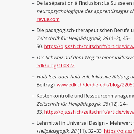
De la séparation à l’inclusion : La Suisse en
neuropsychologique des apprentissages che
revue.com
Die pädagogisch-therapeutischen Berufe un
Zeitschrift für Heilpädagogik, 28
(1–2), 45–
50.
https://ojs.szh.ch/zeitschrift/article/vie
Die Schweiz auf dem Weg zu einer inklusiv
edk/blog/100822
Halb leer oder halb voll: Inklusive Bildung 
Beitrag).
www.edk.ch/de/die-edk/blog/2205
Kostenkontrolle und Ressourcenmanageme
Zeitschrift für Heilpädagogik
,
28
(12), 24–
33.
https://ojs.szh.ch/zeitschrift/article/vie
Lehrmittel in Universal Design – Mehrwert f
Heilpädagogik, 28
(11), 32–33.
https://ojs.sz