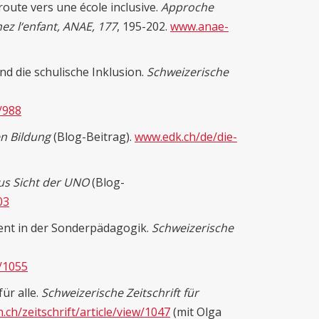
 route vers une école inclusive.
Approche
z l‘enfant, ANAE, 177
, 195-202.
www.anae-
d die schulische Inklusion.
Schweizerische
w/988
en Bildung
(Blog-Beitrag).
www.edk.ch/de/die-
aus Sicht der UNO
(Blog-
03
nt in der Sonderpädagogik.
Schweizerische
w/1055
ür alle.
Schweizerische Zeitschrift für
h.ch/zeitschrift/article/view/1047
(mit Olga