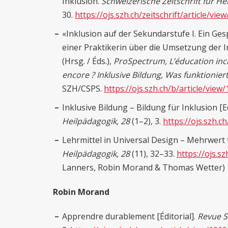
Inklusion.
Schweizerische Zeitschrift für He
30.
https://ojs.szh.ch/zeitschrift/article/vie
«Inklusion auf der Sekundarstufe I. Ein Ge
einer Praktikerin über die Umsetzung der I
(Hrsg. / Éds.),
ProSpectrum, L’éducation incl
encore ?
Inklusive Bildung, Was funktionier
SZH/CSPS.
https://ojs.szh.ch/b/article/view/
Inklusive Bildung – Bildung für Inklusion [Ed
Heilpädagogik, 28
(1–2), 3.
https://ojs.szh.ch
Lehrmittel in Universal Design – Mehrwert f
Heilpädagogik, 28
(11), 32–33.
https://ojs.sz
Lanners, Robin Morand & Thomas Wetter)
Robin Morand
Apprendre durablement [Éditorial].
Revue S