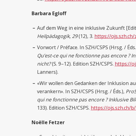
Barbara Egloff
Auf dem Weg in eine inklusive Zukunft [Edit
Heilpädagogik, 29
(12), 3.
https://ojs.szh.ch/
Vorwort / Préface. In SZH/CSPS (Hrsg. / Éds.
Qu’est-ce qui ne fonctionne pas encore ?
In
nicht?
(S. 9–12). Edition SZH/CSPS.
https://o
Lanners).
«Wir wollen den Gedanken der Inklusion auc
verankern». In SZH/CSPS (Hrsg. / Éds.),
ProS
qui ne fonctionne pas encore ?
Inklusive Bi
133). Edition SZH/CSPS.
https://ojs.szh.ch/b
Noëlle Fetzer