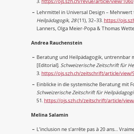
3.
https://ojs.szh.ch/revue/article/view/1060
Lehrmittel in Universal Design – Mehrwert f
Heilpädagogik
,
28
(11), 32–33.
https://ojs.sz
Lanners, Olga Meier-Popa & Thomas Wette
Andrea Rauchenstein
Beratung und Heilpädagogik, untrennbar 
[Editorial].
Schweizerische Zeitschrift für H
3.
https://ojs.szh.ch/zeitschrift/article/view/
Einblicke in die systemische Beratung mit 
Schweizerische Zeitschrift für Heilpädagogi
51.
https://ojs.szh.ch/zeitschrift/article/vie
Melina Salamin
L’inclusion ne s’arrête pas à 20 ans… Vraiment