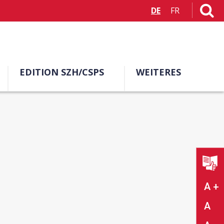
DE
FR
EDITION SZH/CSPS
WEITERES
A +
A