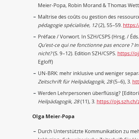
Meier-Popa, Robin Morand & Thomas Wett
Maîtrise des coûts ou gestion des ressourc
pédagogie spécialisée, 12
(2), 55–59.
https:/
Préface / Vorwort. In SZH/CSPS (Hrsg. / Éds.
Qu’est-ce qui ne fonctionne pas encore ?
In
nicht?
(S. 9–12). Edition SZH/CSPS.
https://o
Egloff)
UN-BRK: mehr inklusive und weniger separat
Zeitschrift für Heilpädagogik, 28
(5–6), 3.
htt
Werden Lehrpersonen überflüssig? [Editori
Heilpädagogik, 28
(11), 3.
https://ojs.szh.ch/
Olga Meier-Popa
Durch Unterstützte Kommunikation zu me