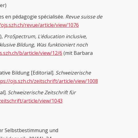
er)
es en pédagogie spécialisée.
Revue suisse de
/ojs.szh.ch/revue/article/view/1076
),
ProSpectrum, L’éducation inclusive,
klusive Bildung, Was funktioniert noch
js.szh.ch/b/article/view/12/6
(mit Barbara
ive Bildung [Editorial].
Schweizerische
ps://ojs.szh.ch/zeitschrift/article/view/1008
al].
Schweizerische Zeitschrift für
zeitschrift/article/view/1043
hr Selbstbestimmung und