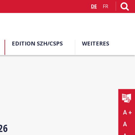
DE
FR
EDITION SZH/CSPS
WEITERES
A +
A
26