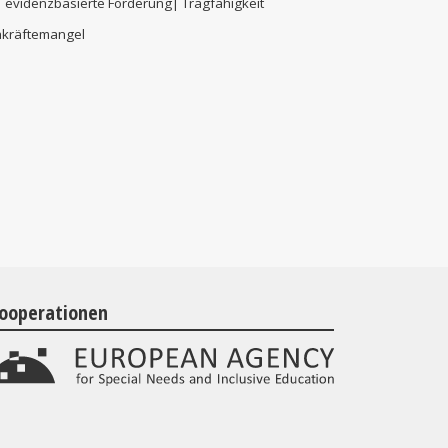
 evidenzbasierte Förderung| Tragfähigkeit
hkräftemangel
ooperationen