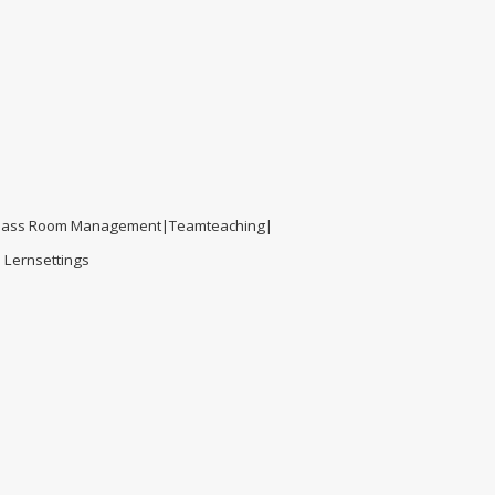
 Class Room Management|Teamteaching|
d Lernsettings