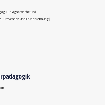
gogik| diagnostische und
ze| Prävention und Früherkennung|
erpädagogik
ion