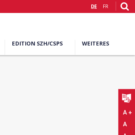
DE
FR
EDITION SZH/CSPS
WEITERES
A +
A