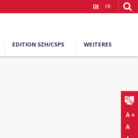
DE
FR
EDITION SZH/CSPS
WEITERES
A +
A