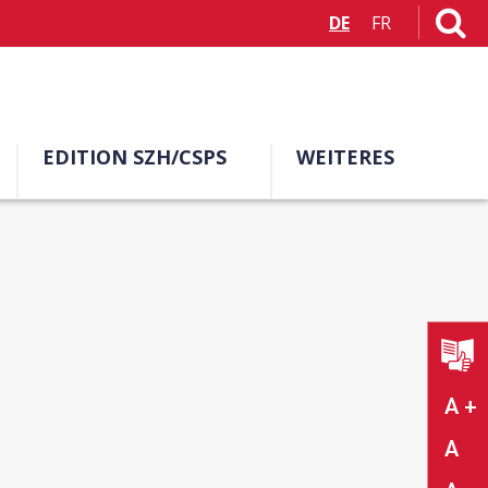
DE
FR
EDITION SZH/CSPS
WEITERES
A +
A