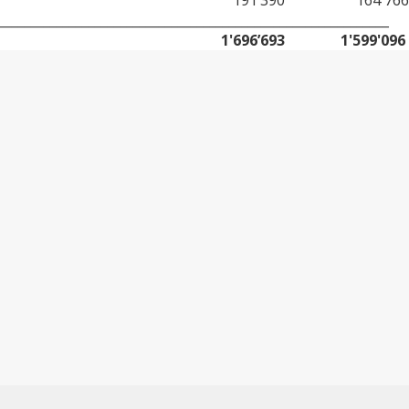
191’390
164'766
_____________________________________________________________
1'696’693
1'599'096