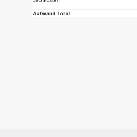
Sachkosten
_________________________________________________
Aufwand Total