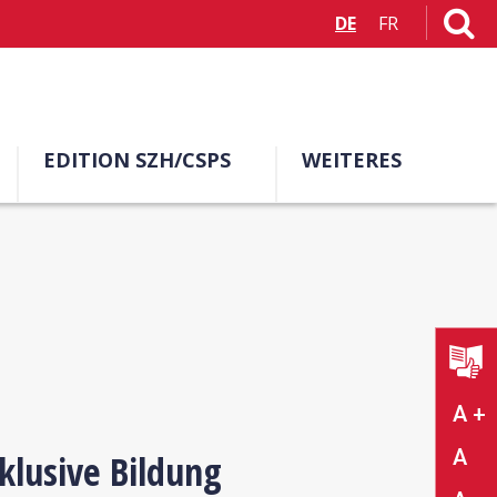
DE
FR
EDITION SZH/CSPS
WEITERES
A +
A
klusive Bildung