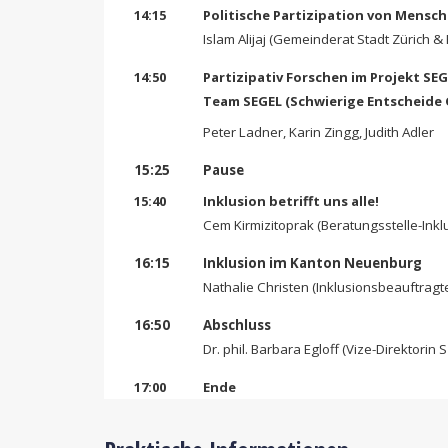
14:15
Politische Partizipation von Mensc
Islam Alijaj (Gemeinderat Stadt Zürich & 
14:50
Partizipativ Forschen im Projekt SE
Team SEGEL
(Sch
wierige
Entscheide
Peter Ladner, Karin Zingg, Judith Adler
15:25
Pause
15:40
Inklusion betrifft uns alle!
Cem Kirmizitoprak (Beratungsstelle-Inklu
16:15
Inklusion im Kanton Neuenburg
Nathalie Christen (Inklusionsbeauftrag
16:50
Abschluss
Dr. phil. Barbara Egloff (Vize-Direktorin
17:00
Ende