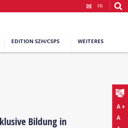
DE
FR
EDITION SZH/CSPS
WEITERES
A +
A
klusive Bildung in