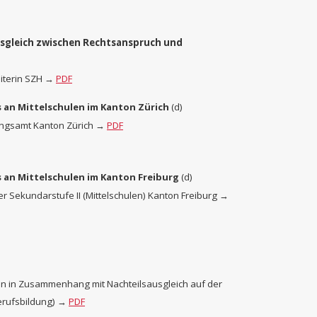
usgleich zwischen Rechtsanspruch und
eiterin SZH →
PDF
 an Mittelschulen im Kanton Zürich
(d)
dungsamt Kanton Zürich →
PDF
 an Mittelschulen im Kanton Freiburg
(d)
der Sekundarstufe II (Mittelschulen) Kanton Freiburg →
nen in Zusammenhang mit Nachteilsausgleich auf der
Berufsbildung) →
PDF